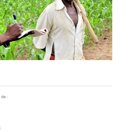
 de :
;