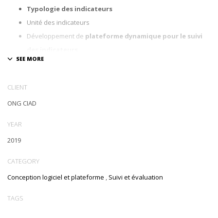
Typologie des indicateurs
Unité des indicateurs
Développement de
plateforme dynamique pour le suivi
des indicateurs
Elaboration de manuel d’utilisation
Formation des utilisateurs
CLIENT
ONG CIAD
YEAR
2019
CATEGORY
Conception logiciel et plateforme
,
Suivi et évaluation
TAGS